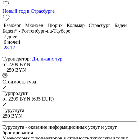
Новый год в Страсбурге
Бамберг - Мюнхен - Цюрих - Кольмар - Страсбург - Баден-
Баден* - Роттенбург-на-Таубере
7 дней
6 ночей
28.12
Туроператор:
Дилижанс тур
от 2209
BYN
+ 250
BYN
Cтоимость тура
✓
Турпродукт
от 2209
BYN
(635 EUR)
✓
Туруслуга
250
BYN
Туруслуга - оказание информационных услуг и услуг
бронирования.
У некоторых туроператоров в стоимость туруслуги входит