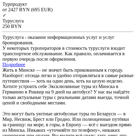
Турпродукт
от 2427
BYN
(695 EUR)
✓
Туруслуга
250
BYN
Туруслуга - оказание информационных услуг и услуг
бронирования.
У некоторых туроператоров в стоимость туруслуги входит
транспортное обслуживание. Как правило, оплачивается в
первую очередь после оформления.
Подробнее
Жить в Минске — не значит быть прикованным к городу.
Наоборот: отсюда легко и удобно отправляться в самые разные
путешествия — хоть на один день, хоть на целую неделю.
Хотите устроить себе Эксклюзивные туры из Минска в
Германию в Риквир на 9 дней на автобусе? У нас вы найдёте
только актуальные туры с реальными датами выезда, точной
ценой и свободными местами.
Это могут быть уютные автобусные туры по Беларуси — в
Мир, Несвиж, Брест или Гродно. Или полноценные путёвки
за границу: на море, в горы, в Европу — всё с выездом прямо
из Минска. Никаких «уточняйте по телефону», никаких
сюрпризов при оплате. Вы видите всё сразу: дату, цену, что