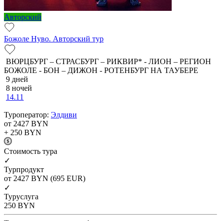
Авторский
Божоле Нуво. Авторский тур
ВЮРЦБУРГ – СТРАСБУРГ – РИКВИР* - ЛИОН – РЕГИОН
БОЖОЛЕ - БОН – ДИЖОН - РОТЕНБУРГ НА ТАУБЕРЕ
9 дней
8 ночей
14.11
Туроператор:
Элдиви
от 2427
BYN
+ 250
BYN
Cтоимость тура
✓
Турпродукт
от 2427
BYN
(695 EUR)
✓
Туруслуга
250
BYN