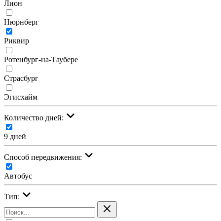
Лион
Нюрнберг
Риквир
Ротенбург-на-Таубере
Страсбург
Эгисхайм
Количество дней:
9 дней
Cпособ передвижения:
Автобус
Тип: