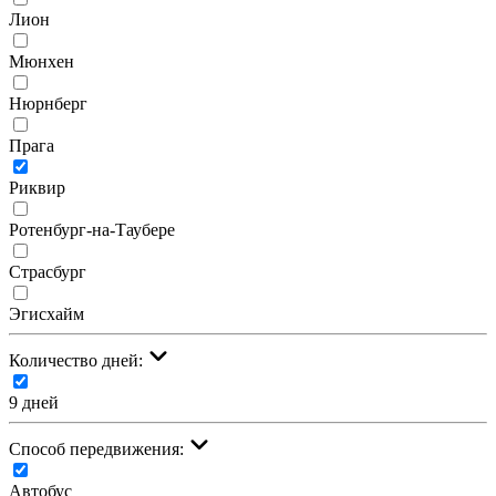
Лион
Мюнхен
Нюрнберг
Прага
Риквир
Ротенбург-на-Таубере
Страсбург
Эгисхайм
Количество дней:
9 дней
Cпособ передвижения:
Автобус