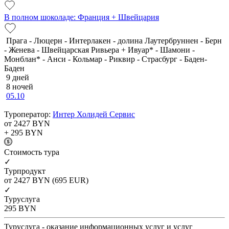
В полном шоколаде: Франция + Швейцария
Прага - Люцерн - Интерлакен - долина Лаутербруннен - Берн
- Женева - Швейцарская Ривьера + Ивуар* - Шамони -
Монблан* - Анси - Кольмар - Риквир - Страсбург - Баден-
Баден
9 дней
8 ночей
05.10
Туроператор:
Интер Холидей Сервис
от 2427
BYN
+ 295
BYN
Cтоимость тура
✓
Турпродукт
от 2427
BYN
(695 EUR)
✓
Туруслуга
295
BYN
Туруслуга - оказание информационных услуг и услуг