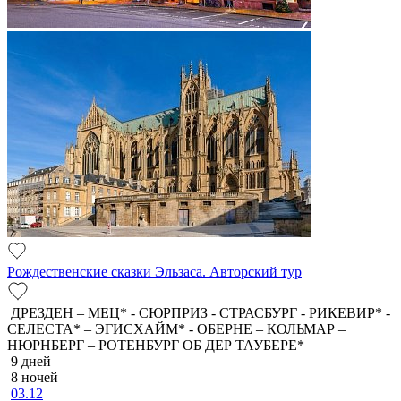
Рождественские сказки Эльзаса. Авторский тур
ДРЕЗДЕН – МЕЦ* - СЮРПРИЗ - СТРАСБУРГ - РИКЕВИР* -
СЕЛЕСТА* – ЭГИСХАЙМ* - ОБЕРНЕ – КОЛЬМАР –
НЮРНБЕРГ – РОТЕНБУРГ ОБ ДЕР ТАУБЕРЕ*
9 дней
8 ночей
03.12