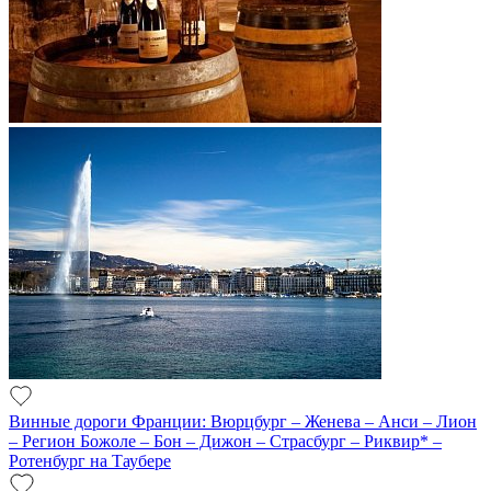
Винные дороги Франции: Вюрцбург – Женева – Анси – Лион
– Регион Божоле – Бон – Дижон – Страсбург – Риквир* –
Ротенбург на Таубере