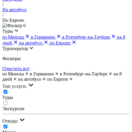
/
На автобусе
/
По Европе
6
Туры
из Минска
в Германию
в Ротенбург-на-Таубере
на 8
дней
на автобусе
по Европе
Туроператор
Фильтры
Очистить всё
из Минска
в Германию
в Ротенбург-на-Таубере
на 8
дней
на автобусе
по Европе
Тип услуги:
Туры
Экскурсии
Откуда: