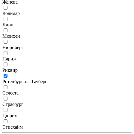
Женева
Кольмар
Лион
Мюнхен
Нюрнберг
Париж
Риквир
Ротенбург-на-Таубере
Селеста
Страсбург
Цюрих
Эгисхайм