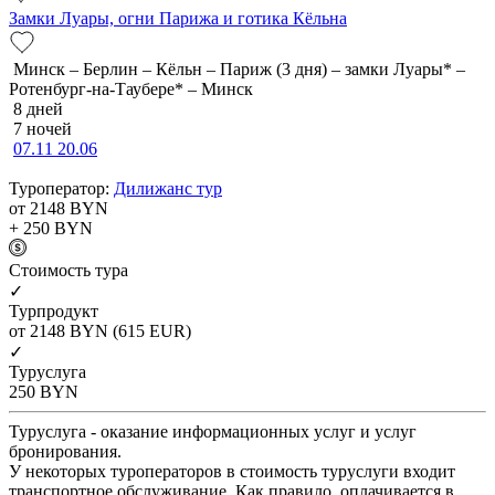
Замки Луары, огни Парижа и готика Кёльна
Минск – Берлин – Кёльн – Париж (3 дня) – замки Луары* –
Ротенбург-на-Таубере* – Минск
8 дней
7 ночей
07.11
20.06
Туроператор:
Дилижанс тур
от 2148
BYN
+ 250
BYN
Cтоимость тура
✓
Турпродукт
от 2148
BYN
(615 EUR)
✓
Туруслуга
250
BYN
Туруслуга - оказание информационных услуг и услуг
бронирования.
У некоторых туроператоров в стоимость туруслуги входит
транспортное обслуживание. Как правило, оплачивается в