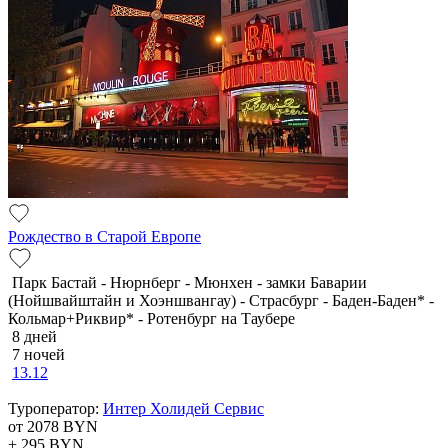
Рождество в Старой Европе
Парк Бастай - Нюрнберг - Мюнхен - замки Баварии
(Нойшвайштайн и Хоэншвангау) - Страсбург - Баден-Баден* -
Кольмар+Риквир* - Ротенбург на Таубере
8 дней
7 ночей
13.12
Туроператор:
Интер Холидей Сервис
от 2078
BYN
+ 295
BYN