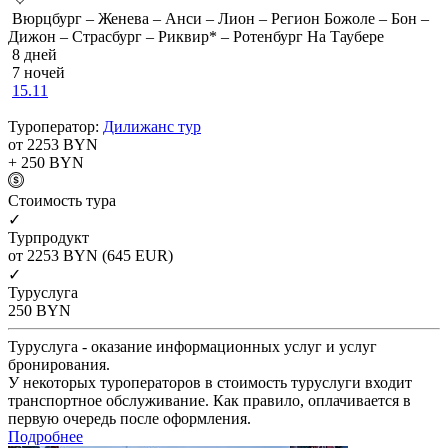
Вюрцбург – Женева – Анси – Лион – Регион Божоле – Бон –
Дижон – Страсбург – Риквир* – Ротенбург На Таубере
8 дней
7 ночей
15.11
Туроператор:
Дилижанс тур
от 2253
BYN
+ 250
BYN
Cтоимость тура
✓
Турпродукт
от 2253
BYN
(645 EUR)
✓
Туруслуга
250
BYN
Туруслуга - оказание информационных услуг и услуг
бронирования.
У некоторых туроператоров в стоимость туруслуги входит
транспортное обслуживание. Как правило, оплачивается в
первую очередь после оформления.
Подробнее