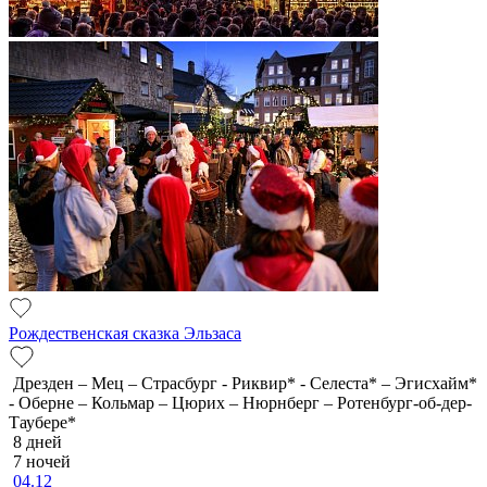
Рождественская сказка Эльзаса
Дрезден – Мец – Страсбург - Риквир* - Селеста* – Эгисхайм*
- Оберне – Кольмар – Цюрих – Нюрнберг – Ротенбург-об-дер-
Таубере*
8 дней
7 ночей
04.12