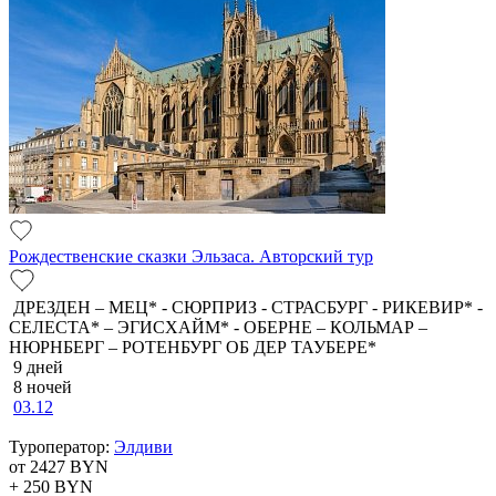
Рождественские сказки Эльзаса. Авторский тур
ДРЕЗДЕН – МЕЦ* - СЮРПРИЗ - СТРАСБУРГ - РИКЕВИР* -
СЕЛЕСТА* – ЭГИСХАЙМ* - ОБЕРНЕ – КОЛЬМАР –
НЮРНБЕРГ – РОТЕНБУРГ ОБ ДЕР ТАУБЕРЕ*
9 дней
8 ночей
03.12
Туроператор:
Элдиви
от 2427
BYN
+ 250
BYN