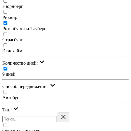
Нюрнберг
Риквир
Ротенбург-на-Таубере
Страсбург
Эгисхайм
Количество дней:
9 дней
Cпособ передвижения:
Автобус
Тип:
Оригинальные туры