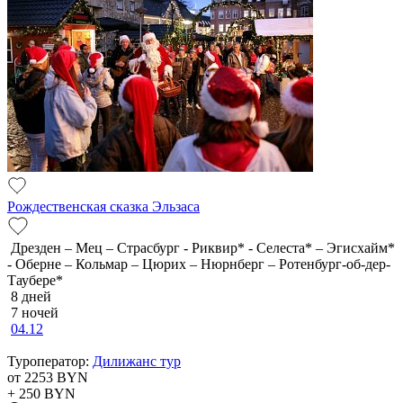
Рождественская сказка Эльзаса
Дрезден – Мец – Страсбург - Риквир* - Селеста* – Эгисхайм*
- Оберне – Кольмар – Цюрих – Нюрнберг – Ротенбург-об-дер-
Таубере*
8 дней
7 ночей
04.12
Туроператор:
Дилижанс тур
от 2253
BYN
+ 250
BYN