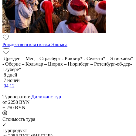
Рождественская сказка Эльзаса
Дрезден – Мец – Страсбург - Риквир* - Селеста* – Эгисхайм*
- Оберне – Кольмар – Цюрих – Нюрнберг – Ротенбург-об-дер-
Таубере*
8 дней
7 ночей
04.12
Туроператор:
Дилижанс тур
от 2258
BYN
+ 250
BYN
Cтоимость тура
✓
Турпродукт
от 2258
BYN
(645 EUR)