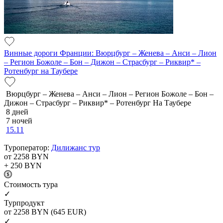
Винные дороги Франции: Вюрцбург – Женева – Анси – Лион
– Регион Божоле – Бон – Дижон – Страсбург – Риквир* –
Ротенбург на Таубере
Вюрцбург – Женева – Анси – Лион – Регион Божоле – Бон –
Дижон – Страсбург – Риквир* – Ротенбург На Таубере
8 дней
7 ночей
15.11
Туроператор:
Дилижанс тур
от 2258
BYN
+ 250
BYN
Cтоимость тура
✓
Турпродукт
от 2258
BYN
(645 EUR)
✓