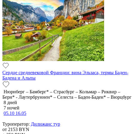
Сердце средневековой Франции: вина Эльзаса, термы Баден-
Бадена и Альпы
Нюрнберг – Бамберг* – Страсбург – Кольмар – Риквир –
Берн* - Лаутербруннен* – Селеста – Баден-Баден* – Вюрцбург
8 дней
7 ночей
05.10
16.05
Туроператор:
Дилижанс тур
от 2153
BYN