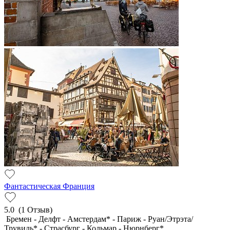
Фантастическая Франция
5.0
(1 Отзыв)
Бремен - Делфт - Амстердам* - Париж - Руан/Этрэта/
Трувиль* - Страсбург - Кольмар - Нюрнберг*