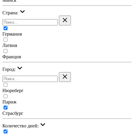
Минск
Страна:
Германия
Латвия
Франция
Город:
Нюрнберг
Париж
Страсбург
Количество дней: