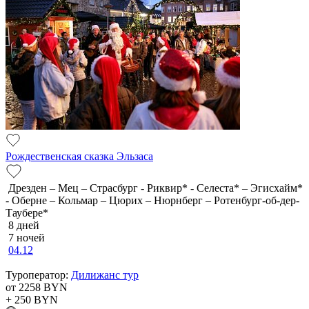
Рождественская сказка Эльзаса
Дрезден – Мец – Страсбург - Риквир* - Селеста* – Эгисхайм*
- Оберне – Кольмар – Цюрих – Нюрнберг – Ротенбург-об-дер-
Таубере*
8 дней
7 ночей
04.12
Туроператор:
Дилижанс тур
от 2258
BYN
+ 250
BYN