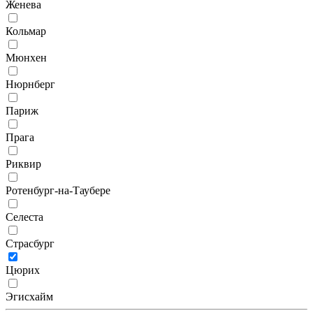
Женева
Кольмар
Мюнхен
Нюрнберг
Париж
Прага
Риквир
Ротенбург-на-Таубере
Селеста
Страсбург
Цюрих
Эгисхайм