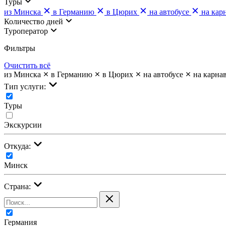
Туры
из Минска
в Германию
в Цюрих
на автобусе
на кар
Количество дней
Туроператор
Фильтры
Очистить всё
из Минска
в Германию
в Цюрих
на автобусе
на карна
Тип услуги:
Туры
Экскурсии
Откуда:
Минск
Страна:
Германия