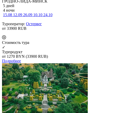
ГРОДНО-ЛИДА-МИНСК
5 дней
4 ночи
15.08
12.09
26.09
10.10
24.10
Туроператор:
Остервег
от 33900
RUB
Cтоимость тура
✓
Турпродукт
от 1270
BYN
(33900 RUB)
Подробнее