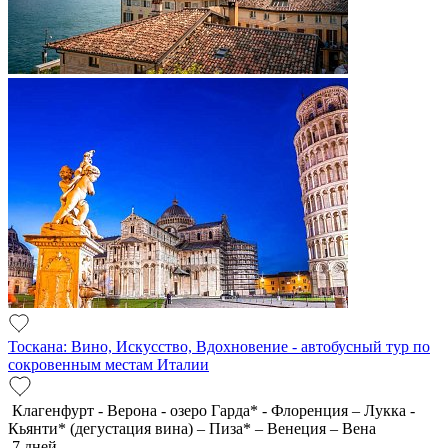
Тоскана: Вино, Искусство, Вдохновение - автобусный тур по
сокровенным местам Италии
Клагенфурт - Верона - озеро Гарда* - Флоренция – Лукка -
Кьянти* (дегустация вина) – Пиза* – Венеция – Вена
7 дней