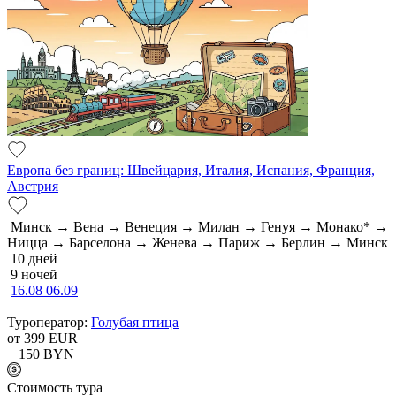
Европа без границ: Швейцария, Италия, Испания, Франция,
Австрия
Минск → Вена → Венеция → Милан → Генуя → Монако* →
Ницца → Барселона → Женева → Париж → Берлин → Минск
10 дней
9 ночей
16.08
06.09
Туроператор:
Голубая птица
от 399
EUR
+ 150
BYN
Cтоимость тура