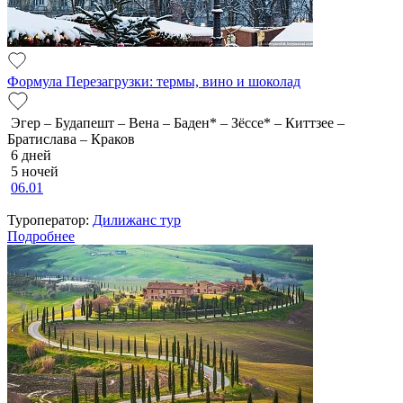
Формула Перезагрузки: термы, вино и шоколад
Эгер – Будапешт – Вена – Баден* – Зёссе* – Киттзее –
Братислава – Краков
6 дней
5 ночей
06.01
Туроператор:
Дилижанс тур
Подробнее