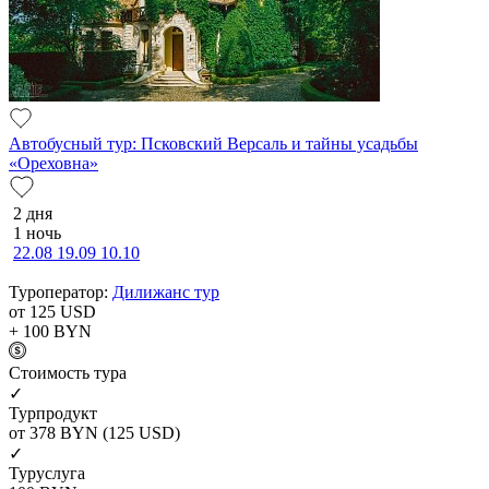
Автобусный тур: Псковский Версаль и тайны усадьбы
«Ореховна»
2 дня
1 ночь
22.08
19.09
10.10
Туроператор:
Дилижанс тур
от 125
USD
+ 100
BYN
Cтоимость тура
✓
Турпродукт
от 378
BYN
(125 USD)
✓
Туруслуга