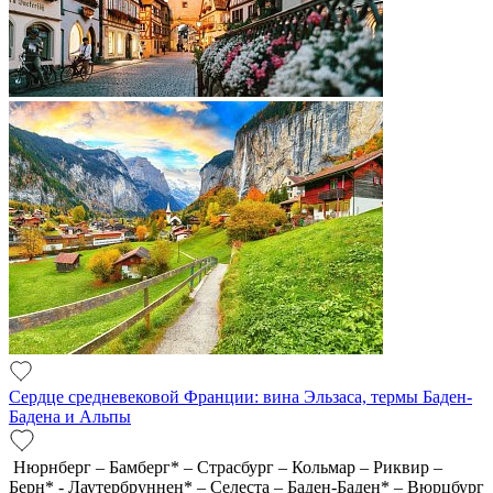
Сердце средневековой Франции: вина Эльзаса, термы Баден-
Бадена и Альпы
Нюрнберг – Бамберг* – Страсбург – Кольмар – Риквир –
Берн* - Лаутербруннен* – Селеста – Баден-Баден* – Вюрцбург