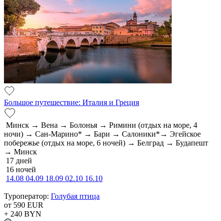
Большое путешествие: Италия и Греция
Минск → Вена → Болонья → Римини (отдых на море, 4
ночи) → Сан-Марино* → Бари → Салоники*→ Эгейское
побережье (отдых на море, 6 ночей) → Белград → Будапешт
→ Минск
17 дней
16 ночей
14.08
04.09
18.09
02.10
16.10
Туроператор:
Голубая птица
от 590
EUR
+ 240
BYN