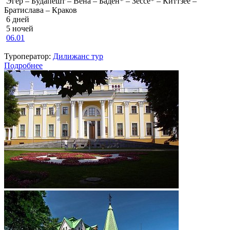
Эгер – Будапешт – Вена – Баден* – Зёссе* – Киттзее –
Братислава – Краков
6 дней
5 ночей
06.01
Туроператор:
Дилижанс тур
Подробнее