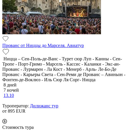
Прованс от Ниццы до Марселя. Авиатур
Ницца – Сен-Поль-де-Ванс - Турет сюр Луп - Канны - Сен-
Тропе - Порт-Гримо - Марсель - Кассис - Каланки - Экс-ан-
Прованс - Лурмарен - Ла Кост - Менерб - Арль- Ле-Бо-Де
Прованс - Карьеры Света - Сен-Реми де Прованс – Авиньон -
Фонтен-де-Воклюз - Иль Сюр Ля Сорг- Ницца
8 дней
7 ночей
13.10
Туроператор:
Дилижанс тур
от 895
EUR
Cтоимость тура