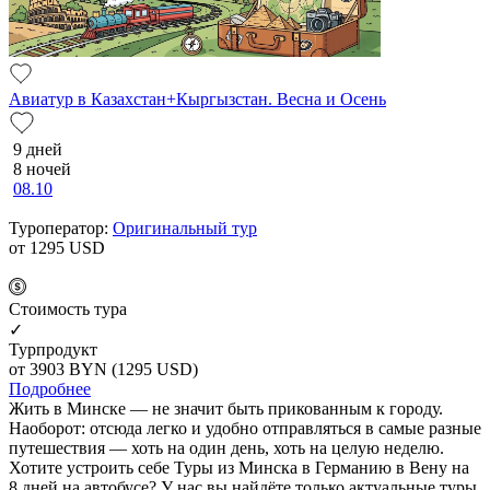
Авиатур в Казахстан+Кыргызстан. Весна и Осень
9 дней
8 ночей
08.10
Туроператор:
Оригинальный тур
от 1295
USD
Cтоимость тура
✓
Турпродукт
от 3903
BYN
(1295 USD)
Подробнее
Жить в Минске — не значит быть прикованным к городу.
Наоборот: отсюда легко и удобно отправляться в самые разные
путешествия — хоть на один день, хоть на целую неделю.
Хотите устроить себе Туры из Минска в Германию в Вену на
8 дней на автобусе? У нас вы найдёте только актуальные туры