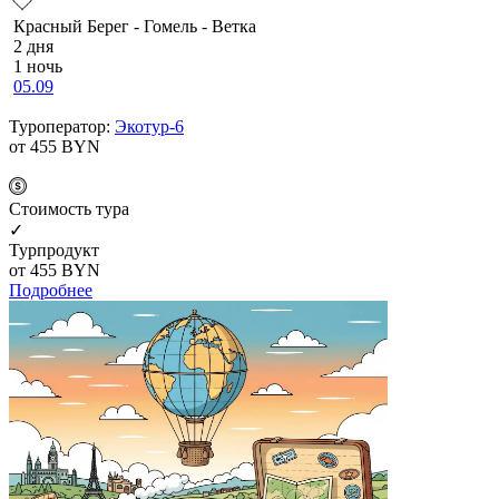
Красный Берег - Гомель - Ветка
2 дня
1 ночь
05.09
Туроператор:
Экотур-6
от 455
BYN
Cтоимость тура
✓
Турпродукт
от 455
BYN
Подробнее