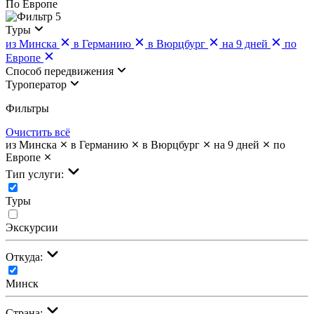
По Европе
5
Туры
из Минска
в Германию
в Вюрцбург
на 9 дней
по
Европе
Cпособ передвижения
Туроператор
Фильтры
Очистить всё
из Минска
в Германию
в Вюрцбург
на 9 дней
по
Европе
Тип услуги:
Туры
Экскурсии
Откуда:
Минск
Страна: