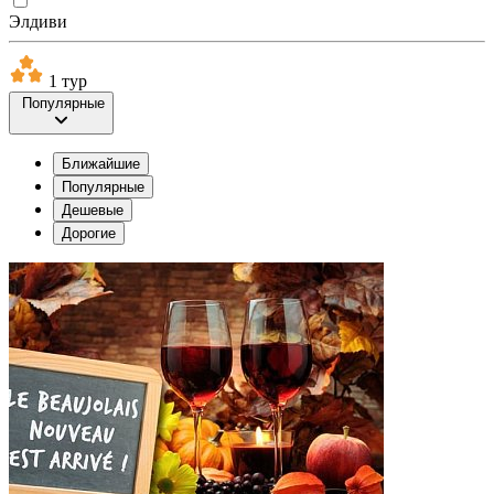
Элдиви
1 тур
Популярные
Ближайшие
Популярные
Дешевые
Дорогие