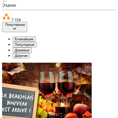
Элдиви
1 тур
Популярные
Ближайшие
Популярные
Дешевые
Дорогие