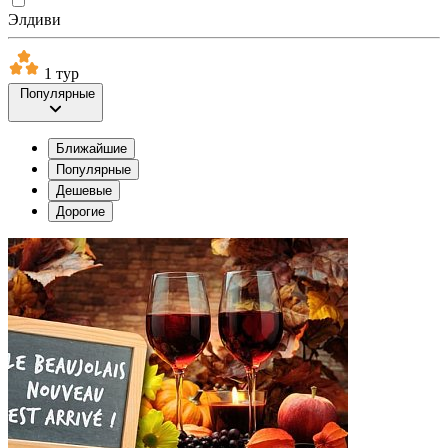
Элдиви
1 тур
Популярные
Ближайшие
Популярные
Дешевые
Дорогие