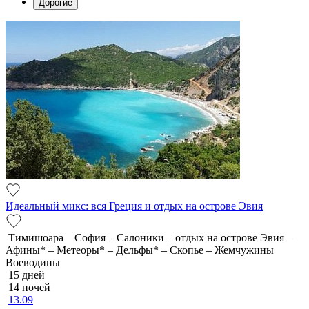
Дорогие
Идеальный микс: вся Греция и отдых на острове Эвия
Тимишоара – София – Салоники – отдых на острове Эвия –
Афины* – Метеоры* – Дельфы* – Скопье – Жемчужины
Воеводины
15 дней
14 ночей
13.09