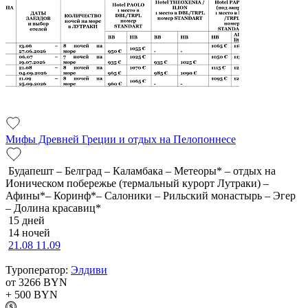
Мифы Древней Греции и отдых на Пелопоннесе
Будапешт – Белград – Каламбака – Метеоры* – отдых на
Ионическом побережье (термальный курорт Лутраки) –
Афины*– Коринф*– Салоники – Рильский монастырь – Эгер
– Долина красавиц*
15 дней
14 ночей
21.08
11.09
Туроператор:
Элдиви
от 3266
BYN
+ 500
BYN