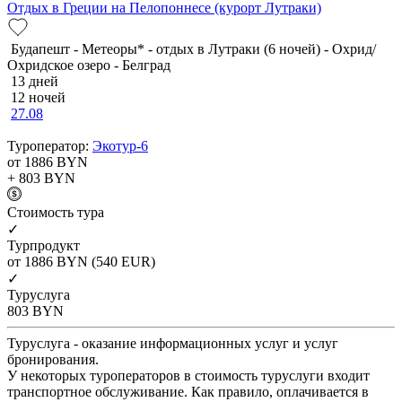
Отдых в Греции на Пелопоннесе (курорт Лутраки)
Будапешт - Метеоры* - отдых в Лутраки (6 ночей) - Охрид/
Охридское озеро - Белград
13 дней
12 ночей
27.08
Туроператор:
Экотур-6
от 1886
BYN
+ 803
BYN
Cтоимость тура
✓
Турпродукт
от 1886
BYN
(540 EUR)
✓
Туруслуга
803
BYN
Туруслуга - оказание информационных услуг и услуг
бронирования.
У некоторых туроператоров в стоимость туруслуги входит
транспортное обслуживание. Как правило, оплачивается в