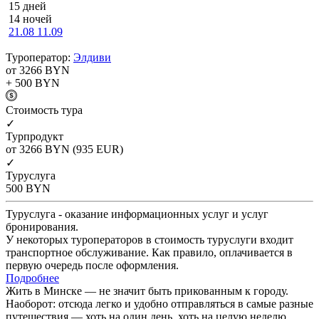
15 дней
14 ночей
21.08
11.09
Туроператор:
Элдиви
от 3266
BYN
+ 500
BYN
Cтоимость тура
✓
Турпродукт
от 3266
BYN
(935 EUR)
✓
Туруслуга
500
BYN
Туруслуга - оказание информационных услуг и услуг
бронирования.
У некоторых туроператоров в стоимость туруслуги входит
транспортное обслуживание. Как правило, оплачивается в
первую очередь после оформления.
Подробнее
Жить в Минске — не значит быть прикованным к городу.
Наоборот: отсюда легко и удобно отправляться в самые разные
путешествия — хоть на один день, хоть на целую неделю.