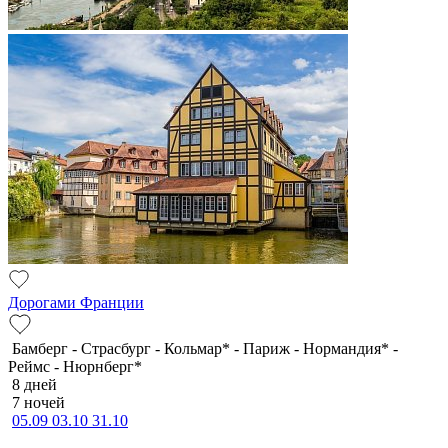
Дорогами Франции
Бамберг - Страсбург - Кольмар* - Париж - Нормандия* -
Реймс - Нюрнберг*
8 дней
7 ночей
05.09
03.10
31.10