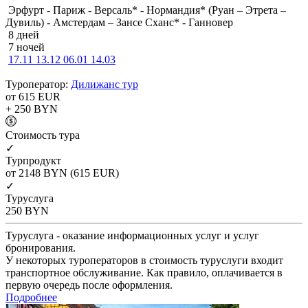
Эрфурт - Париж - Версаль* - Нормандия* (Руан – Этрета –
Дувиль) - Амстердам – Зансе Сханс* - Ганновер
8 дней
7 ночей
17.11
13.12
06.01
14.03
Туроператор:
Дилижанс тур
от 615
EUR
+ 250
BYN
Cтоимость тура
✓
Турпродукт
от 2148
BYN
(615 EUR)
✓
Туруслуга
250
BYN
Туруслуга - оказание информационных услуг и услуг
бронирования.
У некоторых туроператоров в стоимость туруслуги входит
транспортное обслуживание. Как правило, оплачивается в
первую очередь после оформления.
Подробнее