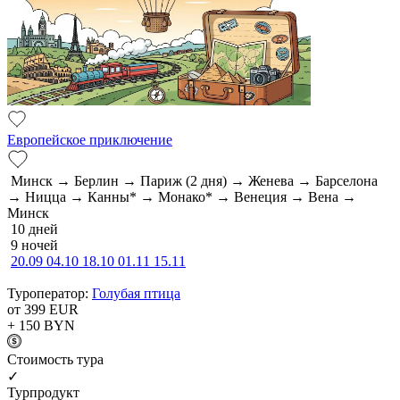
Европейское приключение
Минск → Берлин → Париж (2 дня) → Женева → Барселона
→ Ницца → Канны* → Монако* → Венеция → Вена →
Минск
10 дней
9 ночей
20.09
04.10
18.10
01.11
15.11
Туроператор:
Голубая птица
от 399
EUR
+ 150
BYN
Cтоимость тура
✓
Турпродукт