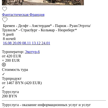
Фантастическая Франция
Бремен - Делфт - Амстердам* - Париж - Руан/Этрэта/
Трувиль* - Страсбург - Кольмар - Нюрнберг*
9 дней
8 ночей
16.08
20.09
08.11
13.12
24.01
Туроператор:
Экотур-6
от 420
EUR
+ 200
EUR
Cтоимость тура
✓
Турпродукт
от 1467
BYN
(420 EUR)
✓
Туруслуга
200
BYN
Туруслуга - оказание информационных услуг и услуг