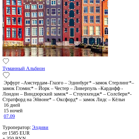
Туманный Альбион
Эрфурт –Амстердам–Глазго – Эдинбург* –замок Стерлинг*–
замок Глэмис* – Йорк – Честер – Ливерпуль –Кардифф -
Лондон – Виндзорский замок* – Стоунхендж* – Солсбери*-
Стратфорд на Эйвоне* – Оксфорд* – замок Лидс – Кёльн
16 дней
15 ночей
07.09
Туроператор:
Элдиви
от 1585
EUR
+ 350
BYN