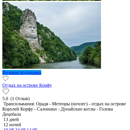
Визовая поддержка
Отдых на острове Корфу
5.0
(1 Отзыв)
Трансильвания: Орадя - Метеоры (ночлег) - отдых на острове
Королей Корфу - Салоники - Дунайские котлы - Голова
Децебала
13 дней
12 ночей
10.08
24.08
14.09