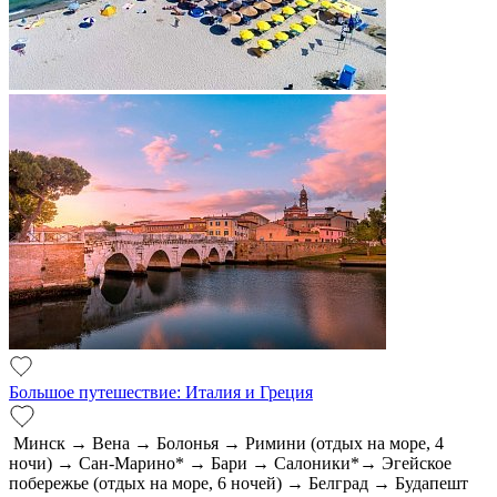
Большое путешествие: Италия и Греция
Минск → Вена → Болонья → Римини (отдых на море, 4
ночи) → Сан-Марино* → Бари → Салоники*→ Эгейское
побережье (отдых на море, 6 ночей) → Белград → Будапешт