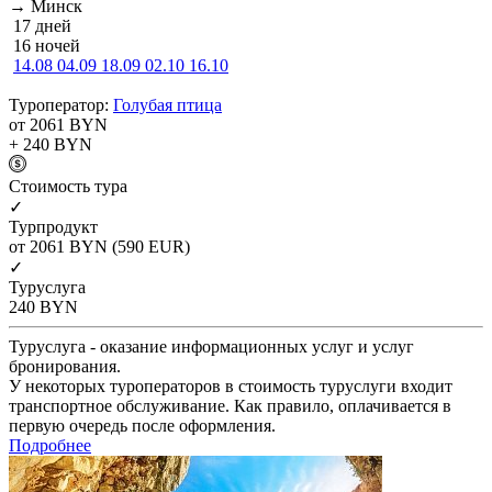
→ Минск
17 дней
16 ночей
14.08
04.09
18.09
02.10
16.10
Туроператор:
Голубая птица
от 2061
BYN
+ 240
BYN
Cтоимость тура
✓
Турпродукт
от 2061
BYN
(590 EUR)
✓
Туруслуга
240
BYN
Туруслуга - оказание информационных услуг и услуг
бронирования.
У некоторых туроператоров в стоимость туруслуги входит
транспортное обслуживание. Как правило, оплачивается в
первую очередь после оформления.
Подробнее