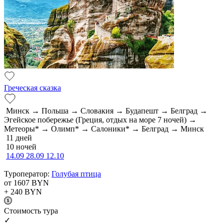
Греческая сказка
Минск → Польша → Словакия → Будапешт → Белград →
Эгейское побережье (Греция, отдых на море 7 ночей) →
Метеоры* → Олимп* → Салоники* → Белград → Минск
11 дней
10 ночей
14.09
28.09
12.10
Туроператор:
Голубая птица
от 1607
BYN
+ 240
BYN
Cтоимость тура
✓