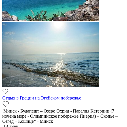
Отдых в Греции на Эгейском побережье
Минск - Будапешт – Озеро Охрид - Паралия Катерини (7
ночена море - Олимпийское побережье Пиерия) – Скопье –
Сегед – Кошице* - Минск
13 дней