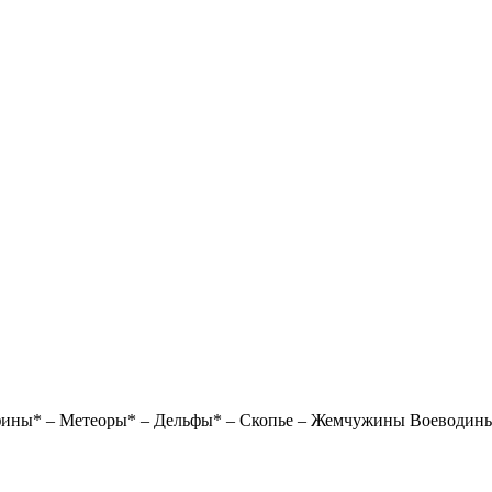
Афины* – Метеоры* – Дельфы* – Скопье – Жемчужины Воеводин