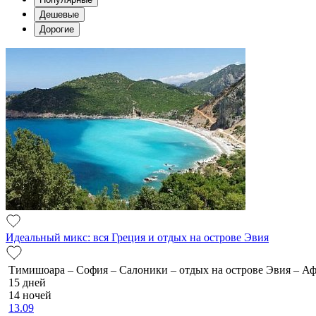
Дешевые
Дорогие
Идеальный микс: вся Греция и отдых на острове Эвия
Тимишоара – София – Салоники – отдых на острове Эвия – 
15 дней
14 ночей
13.09