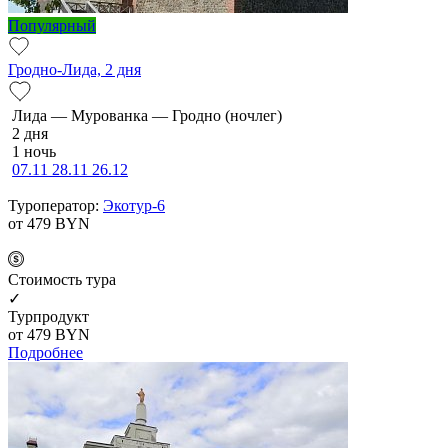
Популярный
Гродно-Лида, 2 дня
Ли­да — Мурованка — Грод­но (ночлег)
2 дня
1 ночь
07.11
28.11
26.12
Туроператор:
Экотур-6
от 479
BYN
Cтоимость тура
✓
Турпродукт
от 479
BYN
Подробнее