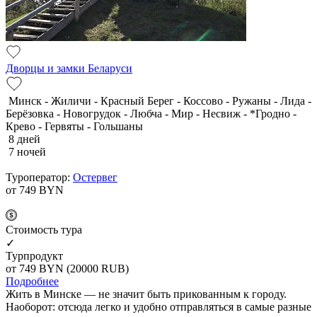
Дворцы и замки Беларуси
Минск - Жиличи - Красный Берег - Коссово - Ружаны - Лида -
Берёзовка - Новогрудок - Любча - Мир - Несвиж - *Гродно -
Крево - Гервяты - Гольшаны
8 дней
7 ночей
Туроператор:
Остервег
от 749
BYN
Cтоимость тура
✓
Турпродукт
от 749
BYN
(20000 RUB)
Подробнее
Жить в Минске — не значит быть прикованным к городу.
Наоборот: отсюда легко и удобно отправляться в самые разные