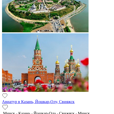
Авиатур в Казань, Йошкар-Олу, Свияжск
Минск - Казань - Йошкар-Ола - Свижяск - Минск