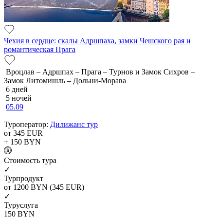
Чехия в сердце: скалы Адршпаха, замки Чешского рая и
романтическая Прага
Вроцлав – Адршпах – Прага – Турнов и Замок Сихров –
Замок Литомишль – Дольни-Морава
6 дней
5 ночей
05.09
Туроператор:
Дилижанс тур
от 345
EUR
+ 150
BYN
Cтоимость тура
✓
Турпродукт
от 1200
BYN
(345 EUR)
✓
Туруслуга
150
BYN