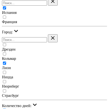
Испания
Франция
Город:
Дрезден
Кольмар
Лион
Ницца
Нюрнберг
Страсбург
Количество дней: