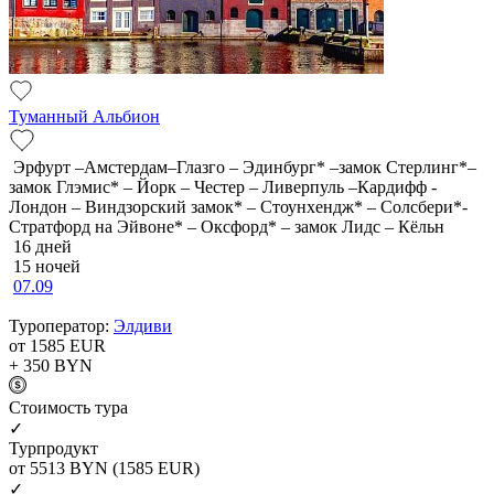
Туманный Альбион
Эрфурт –Амстердам–Глазго – Эдинбург* –замок Стерлинг*–
замок Глэмис* – Йорк – Честер – Ливерпуль –Кардифф -
Лондон – Виндзорский замок* – Стоунхендж* – Солсбери*-
Стратфорд на Эйвоне* – Оксфорд* – замок Лидс – Кёльн
16 дней
15 ночей
07.09
Туроператор:
Элдиви
от 1585
EUR
+ 350
BYN
Cтоимость тура
✓
Турпродукт
от 5513
BYN
(1585 EUR)
✓