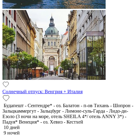
Солнечный отпуск: Венгрия + Италия
Будапешт - Сентендре* - оз. Балатон - п-ов Тихань - Шопрон -
Зальцкаммергут - Зальцбург - Лимоне-суль-Гарда - Лидо-ди-
Езоло (3 ночи на море, отель SHEILA 4*/ отель ANNY 3*) -
Падуя* Венеция* - оз. Хевиз - Кестхей
10 дней
9 ночей