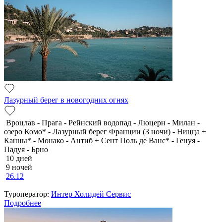
Лазурный берег в новогодних огнях
Вроцлав - Прага - Рейнский водопад - Люцерн - Милан -
озеро Комо* - Лазурный берег Франции (3 ночи) - Ницца +
Канны* - Монако - Антиб + Сент Поль де Ванс* - Генуя -
Падуя - Брно
10 дней
9 ночей
26.12
Туроператор:
Интер Холидей Сервис
Подробнее