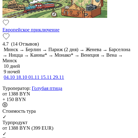
Европейское приключение
4.7
(14 Отзывов)
Минск → Берлин → Париж (2 дня) → Женева → Барселона
→ Ницца → Канны* → Монако* → Венеция → Вена →
Минск
10 дней
9 ночей
04.10
18.10
01.11
15.11
29.11
Туроператор:
Голубая птица
от 1388
BYN
+ 150
BYN
Cтоимость тура
✓
Турпродукт
от 1388
BYN
(399 EUR)
✓