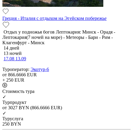
Греция - Италия с отдыхом на Эгейском побережье
Отдых у подножья богов Лептокария: Минск - Орадя -
Лептокария(7 ночей на море) - Метеоры - Бари - Рим -
Клагенфурт - Минск
14 дней
13 ночей
17.08
13.09
Туроператор:
Экотур-6
от 866.6666
EUR
+ 250
EUR
Cтоимость тура
✓
Турпродукт
от 3027
BYN
(866.6666 EUR)
✓
Туруслуга
250
BYN