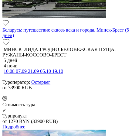
Беларусь: путешествие сквозь века и города. Минск-Брест (5
дней)
МИНСК–ЛИДА-ГРОДНО-БЕЛОВЕЖСКАЯ ПУЩА-
РУЖАНЫ-КОССОВО-БРЕСТ
5 дней
4 ночи
10.08
07.09
21.09
05.10
19.10
Туроператор:
Остервег
от 33900
RUB
Cтоимость тура
✓
Турпродукт
от 1270
BYN
(33900 RUB)
Подробнее