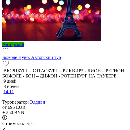
Авторский
Божоле Нуво. Авторский тур
ВЮРЦБУРГ – СТРАСБУРГ – РИКВИР* - ЛИОН – РЕГИОН
БОЖОЛЕ - БОН – ДИЖОН - РОТЕНБУРГ НА ТАУБЕРЕ
9 дней
8 ночей
14.11
Туроператор:
Элдиви
от 695
EUR
+ 250
BYN
Cтоимость тура
✓