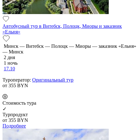
Автобусный тур в Витебск, Полоцк, Миоры и заказник
«Ельня»
Минск — Витебск — Полоцк — Миоры — заказник «Ельня»
— Минск
2 дня
1 ночь
17.10
Туроператор:
Оригинальный тур
от 355
BYN
Cтоимость тура
✓
Турпродукт
от 355
BYN
Подробнее