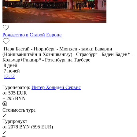
Рождество в Старой Европе
Парк Бастай - Нюрнберг - Мюнхен - замки Баварии
(Нойшвайштайн и Хоэншвангау) - Страсбург - Баден-Баден* -
Кольмар+Риквир* - Ротенбург на Таубере
8 дней
7 ночей
13.12
Туроператор:
Интер Холидей Сервис
от 595
EUR
+ 295
BYN
Cтоимость тура
✓
Турпродукт
от 2078
BYN
(595 EUR)
✓