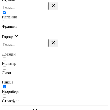
Испания
Франция
Город:
Дрезден
Кольмар
Лион
Ницца
Нюрнберг
Страсбург