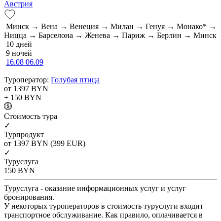
Австрия
Минск → Вена → Венеция → Милан → Генуя → Монако* →
Ницца → Барселона → Женева → Париж → Берлин → Минск
10 дней
9 ночей
16.08
06.09
Туроператор:
Голубая птица
от 1397
BYN
+ 150
BYN
Cтоимость тура
✓
Турпродукт
от 1397
BYN
(399 EUR)
✓
Туруслуга
150
BYN
Туруслуга - оказание информационных услуг и услуг
бронирования.
У некоторых туроператоров в стоимость туруслуги входит
транспортное обслуживание. Как правило, оплачивается в