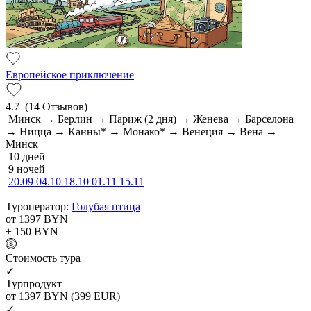
Европейское приключение
4.7
(14 Отзывов)
Минск → Берлин → Париж (2 дня) → Женева → Барселона
→ Ницца → Канны* → Монако* → Венеция → Вена →
Минск
10 дней
9 ночей
20.09
04.10
18.10
01.11
15.11
Туроператор:
Голубая птица
от 1397
BYN
+ 150
BYN
Cтоимость тура
✓
Турпродукт
от 1397
BYN
(399 EUR)
✓