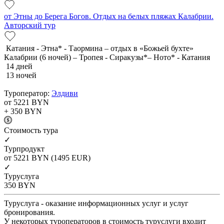
от Этны до Берега Богов. Отдых на белых пляжах Калабрии.
Авторский тур
Катания - Этна* - Таормина – отдых в «Божьей бухте»
Калабрии (6 ночей) – Тропея - Сиракузы*– Ното* - Катания
14 дней
13 ночей
Туроператор:
Элдиви
от 5221
BYN
+ 350
BYN
Cтоимость тура
✓
Турпродукт
от 5221
BYN
(1495 EUR)
✓
Туруслуга
350
BYN
Туруслуга - оказание информационных услуг и услуг
бронирования.
У некоторых туроператоров в стоимость туруслуги входит