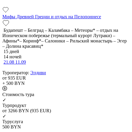
Мифы Древней Греции и отдых на Пелопоннесе
Будапешт – Белград – Каламбака – Метеоры* – отдых на
Ионическом побережье (термальный курорт Лутраки) –
Афины*– Коринф*– Салоники – Рильский монастырь – Эгер
– Долина красавиц*
15 дней
14 ночей
21.08
11.09
Туроператор:
Элдиви
от 935
EUR
+ 500
BYN
Cтоимость тура
✓
Турпродукт
от 3266
BYN
(935 EUR)
✓
Туруслуга
500
BYN