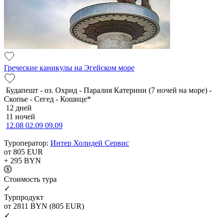
Греческие каникулы на Эгейском море
Будапешт - оз. Охрид - Паралия Катерини (7 ночей на море) -
Скопье - Сегед - Кошице*
12 дней
11 ночей
12.08
02.09
09.09
Туроператор:
Интер Холидей Сервис
от 805
EUR
+ 295
BYN
Cтоимость тура
✓
Турпродукт
от 2811
BYN
(805 EUR)
✓