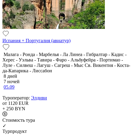
Испания + Португалия (авиатур)
Малага - Ронда - Марбелья - Ла Линеа - Гибралтар - Кадис -
Херес - Уэльва - Тавира - Фаро - Альбуфейра - Портимао -
Луле - Силвеш - Лагуш - Сагреш - Мыс Св. Викентия - Коста-
да-Капарика - Лиссабон
8 дней
7 ночей
05.09
Туроператор:
Элдиви
от 1120
EUR
+ 250
BYN
Cтоимость тура
✓
Турпродукт