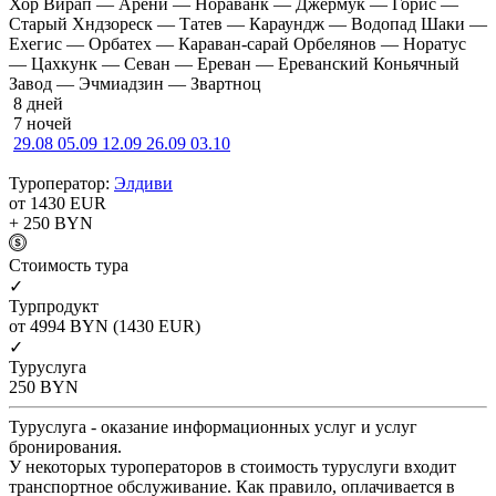
Хор Вирап — Арени — Нораванк — Джермук — Горис —
Старый Хндзореск — Татев — Караундж — Водопад Шаки —
Ехегис — Орбатех — Караван-сарай Орбелянов — Норатус
— Цахкунк — Севан — Ереван — Ереванский Коньячный
Завод — Эчмиадзин — Звартноц
8 дней
7 ночей
29.08
05.09
12.09
26.09
03.10
Туроператор:
Элдиви
от 1430
EUR
+ 250
BYN
Cтоимость тура
✓
Турпродукт
от 4994
BYN
(1430 EUR)
✓
Туруслуга
250
BYN
Туруслуга - оказание информационных услуг и услуг
бронирования.
У некоторых туроператоров в стоимость туруслуги входит
транспортное обслуживание. Как правило, оплачивается в