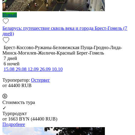
Новый
Беларусь: путешествие сквозь века и города Брест-Гомель (7
дней)
Брест-Коссово-Ружаны-Беловежская Пуща-Гродно-Лида-
Минск-Могилев-Жиличи-Красный Берег-Гомель
7 дней
6 ночей
15.08
29.08
12.09
26.09
10.10
Туроператор:
Остервег
от 44400
RUB
Cтоимость тура
✓
Турпродукт
от 1663
BYN
(44400 RUB)
Подробнее