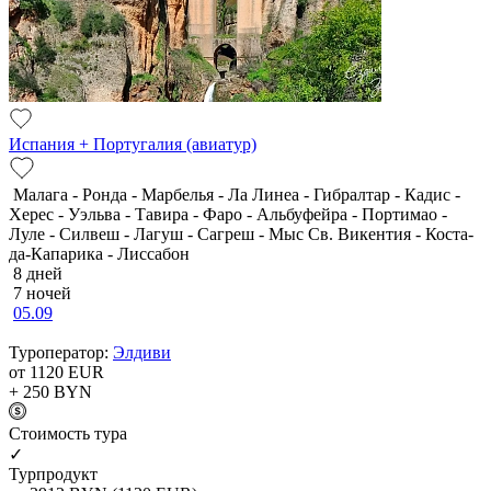
Испания + Португалия (авиатур)
Малага - Ронда - Марбелья - Ла Линеа - Гибралтар - Кадис -
Херес - Уэльва - Тавира - Фаро - Альбуфейра - Портимао -
Луле - Силвеш - Лагуш - Сагреш - Мыс Св. Викентия - Коста-
да-Капарика - Лиссабон
8 дней
7 ночей
05.09
Туроператор:
Элдиви
от 1120
EUR
+ 250
BYN
Cтоимость тура
✓
Турпродукт