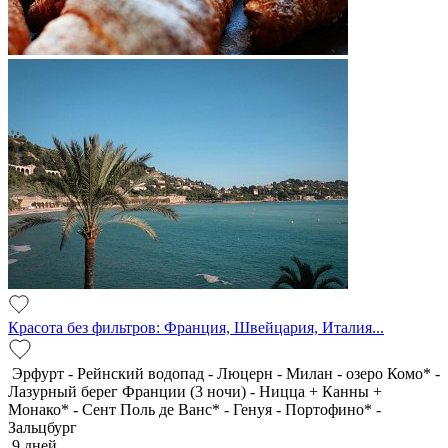
Красота без фильтров: Франция, Швейцария, Италия...
Эрфурт - Рейнский водопад - Люцерн - Милан - озеро Комо* -
Лазурный берег Франции (3 ночи) - Ницца + Канны +
Монако* - Сент Поль де Ванс* - Генуя - Портофино* -
Зальцбург
9 дней