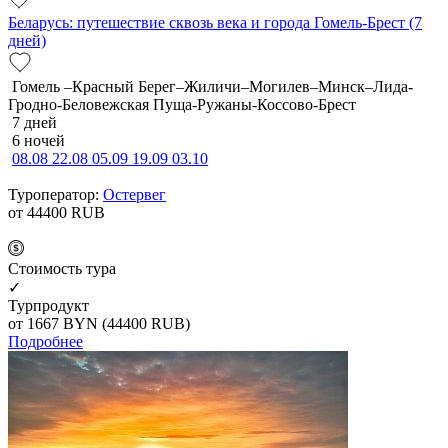
Беларусь: путешествие сквозь века и города Гомель-Брест (7
дней)
Гомель –Красный Берег–Жиличи–Могилев–Минск–Лида-
Гродно-Беловежская Пуща-Ружаны-Коссово-Брест
7 дней
6 ночей
08.08
22.08
05.09
19.09
03.10
Туроператор:
Остервег
от 44400
RUB
Cтоимость тура
✓
Турпродукт
от 1667
BYN
(44400 RUB)
Подробнее