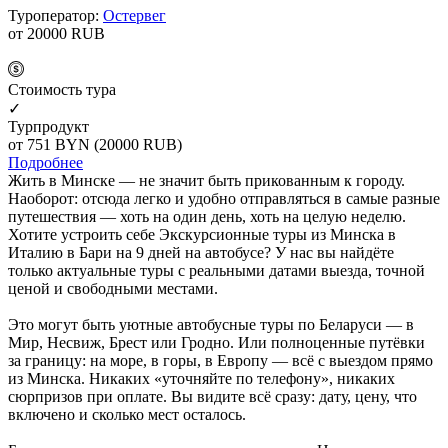
Туроператор:
Остервег
от 20000
RUB
Cтоимость тура
✓
Турпродукт
от 751
BYN
(20000 RUB)
Подробнее
Жить в Минске — не значит быть прикованным к городу.
Наоборот: отсюда легко и удобно отправляться в самые разные
путешествия — хоть на один день, хоть на целую неделю.
Хотите устроить себе Экскурсионные туры из Минска в
Италию в Бари на 9 дней на автобусе? У нас вы найдёте
только актуальные туры с реальными датами выезда, точной
ценой и свободными местами.
Это могут быть уютные автобусные туры по Беларуси — в
Мир, Несвиж, Брест или Гродно. Или полноценные путёвки
за границу: на море, в горы, в Европу — всё с выездом прямо
из Минска. Никаких «уточняйте по телефону», никаких
сюрпризов при оплате. Вы видите всё сразу: дату, цену, что
включено и сколько мест осталось.