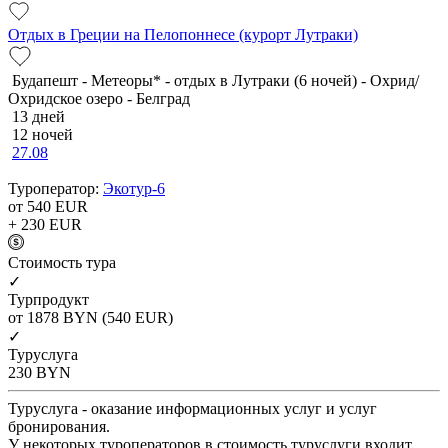
Отдых в Греции на Пелопоннесе (курорт Лутраки)
Будапешт - Метеоры* - отдых в Лутраки (6 ночей) - Охрид/
Охридское озеро - Белград
13 дней
12 ночей
27.08
Туроператор:
Экотур-6
от 540
EUR
+ 230
EUR
Cтоимость тура
✓
Турпродукт
от 1878
BYN
(540 EUR)
✓
Туруслуга
230
BYN
Туруслуга - оказание информационных услуг и услуг
бронирования.
У некоторых туроператоров в стоимость туруслуги входит