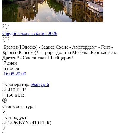
Средневековая сказка 2026
Бремен(Юнеско) - Заансе Сханс - Амстердам* - Гент -
Брюгге(Юнеско)* - Трир - долина Мозель - Бернкастель -
Дрезен* - Саксонская Швейцария*
7 дней
6 ночей
16.08
20.09
Туроператор:
Экотур-6
от 410
EUR
+ 150
EUR
Cтоимость тура
✓
Турпродукт
от 1426
BYN
(410 EUR)
✓