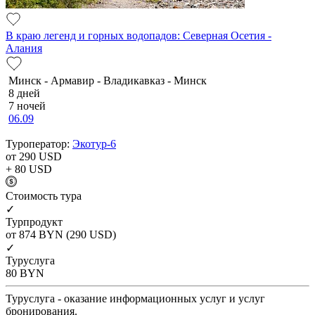
В краю легенд и горных водопадов: Северная Осетия -
Алания
Минск - Армавир - Владикавказ - Минск
8 дней
7 ночей
06.09
Туроператор:
Экотур-6
от 290
USD
+ 80
USD
Cтоимость тура
✓
Турпродукт
от 874
BYN
(290 USD)
✓
Туруслуга
80
BYN
Туруслуга - оказание информационных услуг и услуг
бронирования.