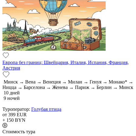
Европа без границ: Швейцария, Италия, Испания, Франция,
Австрия
Минск → Вена → Венеция → Милан → Генуя → Монако* →
Ницца → Барселона → Женева → Париж → Берлин → Минск
10 дней
9 ночей
Туроператор:
Голубая птица
от 399
EUR
+ 150
BYN
Cтоимость тура