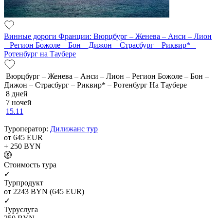
Винные дороги Франции: Вюрцбург – Женева – Анси – Лион
– Регион Божоле – Бон – Дижон – Страсбург – Риквир* –
Ротенбург на Таубере
Вюрцбург – Женева – Анси – Лион – Регион Божоле – Бон –
Дижон – Страсбург – Риквир* – Ротенбург На Таубере
8 дней
7 ночей
15.11
Туроператор:
Дилижанс тур
от 645
EUR
+ 250
BYN
Cтоимость тура
✓
Турпродукт
от 2243
BYN
(645 EUR)
✓
Туруслуга