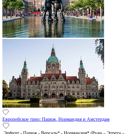
Европейское трио: Париж, Нормандия и Амстердам
Эрфурт - Париж - Версаль* - Нормандия* (Руан – Этрета –