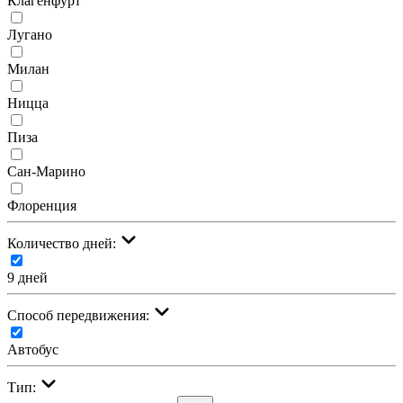
Клагенфурт
Лугано
Милан
Ницца
Пиза
Сан-Марино
Флоренция
Количество дней:
9 дней
Cпособ передвижения:
Автобус
Тип: