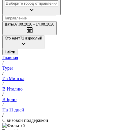
Даты
07.08.2026 - 14.08.2026
Кто едет?
1 взрослый
Найти
Главная
/
Туры
/
Из Минска
/
В Италию
/
В Брно
/
На 11 дней
/
С визовой поддержкой
5