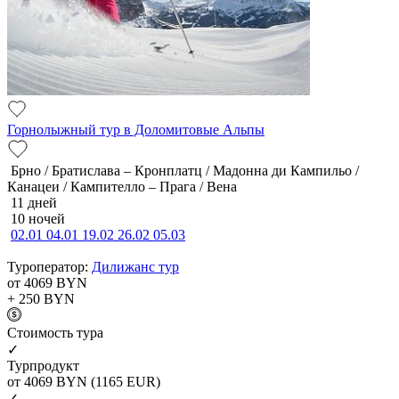
Горнолыжный тур в Доломитовые Альпы
Брно / Братислава – Кронплатц / Мадонна ди Кампильо /
Канацеи / Кампителло – Прага / Вена
11 дней
10 ночей
02.01
04.01
19.02
26.02
05.03
Туроператор:
Дилижанс тур
от 4069
BYN
+ 250
BYN
Cтоимость тура
✓
Турпродукт
от 4069
BYN
(1165 EUR)
✓