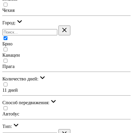
Чехия
Город:
Брно
Канацеи
Прага
Количество дней:
11 дней
Cпособ передвижения:
Автобус
Тип: