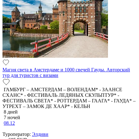
Магия света в Амстердаме и 1000 свечей Гауды. Авторский
тур для туристов с визами
ГАМБУРГ – АМСТЕРДАМ – ВОЛЕНДАМ* - ЗААНСЕ
СХАНС* - ФЕСТИВАЛЬ ЛЕДЯНЫХ СКУЛЬПТУР* -
ФЕСТИВАЛЬ СВЕТА* - РОТТЕРДАМ – ГААГА* - ГАУДА* –
УТРЕХТ – ЗАМОК ДЕ ХААР* - КЕЛЬН
8 дней
7 ночей
08.12
Туроператор:
Элдиви