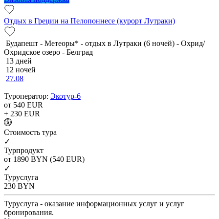
Отдых в Греции на Пелопоннесе (курорт Лутраки)
Будапешт - Метеоры* - отдых в Лутраки (6 ночей) - Охрид/
Охридское озеро - Белград
13 дней
12 ночей
27.08
Туроператор:
Экотур-6
от 540
EUR
+ 230
EUR
Cтоимость тура
✓
Турпродукт
от 1890
BYN
(540 EUR)
✓
Туруслуга
230
BYN
Туруслуга - оказание информационных услуг и услуг
бронирования.