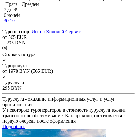
- Прага - Дрезден
7 дней
6 ночей
30.10
Туроператор:
Интер Холидей Сервис
от 565
EUR
+ 295
BYN
Cтоимость тура
✓
Турпродукт
от 1978
BYN
(565 EUR)
✓
Туруслуга
295
BYN
Туруслуга - оказание информационных услуг и услуг
бронирования.
У некоторых туроператоров в стоимость туруслуги входит
транспортное обслуживание. Как правило, оплачивается в
первую очередь после оформления.
Подробнее