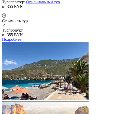
Туроператор:
Оригинальный тур
от 355
BYN
Cтоимость тура
✓
Турпродукт
от 355
BYN
Подробнее