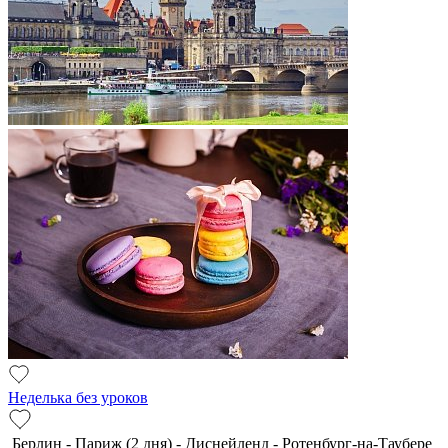
Неделька без уроков
Берлин - Париж (2 дня) - Диснейленд - Ротенбург-на-Таубере