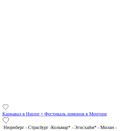
Карнавал в Ницце + Фестиваль лимонов в Ментоне
Нюрнберг - Страсбург -Кольмар* - Эгисхайм* - Милан -