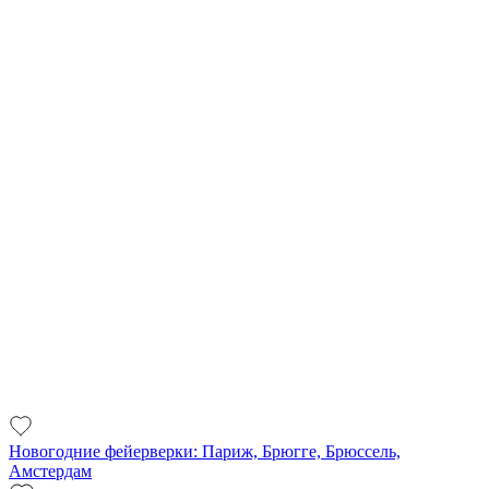
Новогодние фейерверки: Париж, Брюгге, Брюссель,
Амстердам