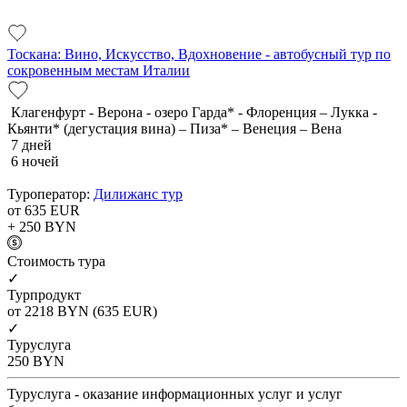
Тоскана: Вино, Искусство, Вдохновение - автобусный тур по
сокровенным местам Италии
Клагенфурт - Верона - озеро Гарда* - Флоренция – Лукка -
Кьянти* (дегустация вина) – Пиза* – Венеция – Вена
7 дней
6 ночей
Туроператор:
Дилижанс тур
от 635
EUR
+ 250
BYN
Cтоимость тура
✓
Турпродукт
от 2218
BYN
(635 EUR)
✓
Туруслуга
250
BYN
Туруслуга - оказание информационных услуг и услуг