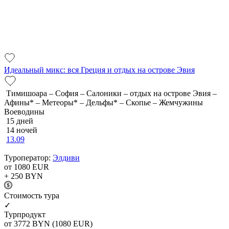
Идеальный микс: вся Греция и отдых на острове Эвия
Тимишоара – София – Салоники – отдых на острове Эвия –
Афины* – Метеоры* – Дельфы* – Скопье – Жемчужины
Воеводины
15 дней
14 ночей
13.09
Туроператор:
Элдиви
от 1080
EUR
+ 250
BYN
Cтоимость тура
✓
Турпродукт
от 3772
BYN
(1080 EUR)