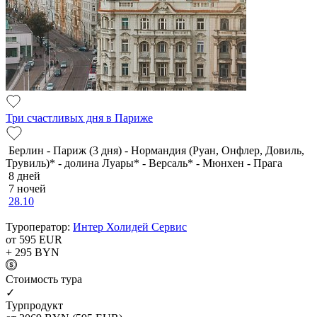
Три счастливых дня в Париже
Берлин - Париж (3 дня) - Нормандия (Руан, Онфлер, Довиль,
Трувиль)* - долина Луары* - Версаль* - Мюнхен - Прага
8 дней
7 ночей
28.10
Туроператор:
Интер Холидей Сервис
от 595
EUR
+ 295
BYN
Cтоимость тура
✓
Турпродукт