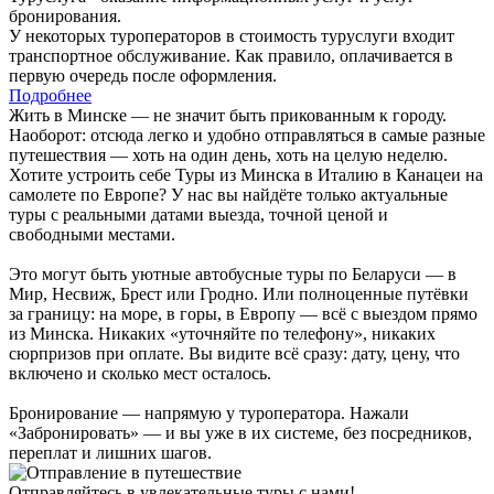
бронирования.
У некоторых туроператоров в стоимость туруслуги входит
транспортное обслуживание. Как правило, оплачивается в
первую очередь после оформления.
Подробнее
Жить в Минске — не значит быть прикованным к городу.
Наоборот: отсюда легко и удобно отправляться в самые разные
путешествия — хоть на один день, хоть на целую неделю.
Хотите устроить себе Туры из Минска в Италию в Канацеи на
самолете по Европе? У нас вы найдёте только актуальные
туры с реальными датами выезда, точной ценой и
свободными местами.
Это могут быть уютные автобусные туры по Беларуси — в
Мир, Несвиж, Брест или Гродно. Или полноценные путёвки
за границу: на море, в горы, в Европу — всё с выездом прямо
из Минска. Никаких «уточняйте по телефону», никаких
сюрпризов при оплате. Вы видите всё сразу: дату, цену, что
включено и сколько мест осталось.
Бронирование — напрямую у туроператора. Нажали
«Забронировать» — и вы уже в их системе, без посредников,
переплат и лишних шагов.
Отправляйтесь в увлекательные туры с нами!