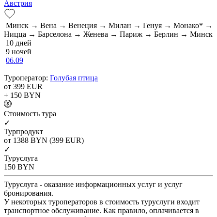
Австрия
Минск → Вена → Венеция → Милан → Генуя → Монако* →
Ницца → Барселона → Женева → Париж → Берлин → Минск
10 дней
9 ночей
06.09
Туроператор:
Голубая птица
от 399
EUR
+ 150
BYN
Cтоимость тура
✓
Турпродукт
от 1388
BYN
(399 EUR)
✓
Туруслуга
150
BYN
Туруслуга - оказание информационных услуг и услуг
бронирования.
У некоторых туроператоров в стоимость туруслуги входит
транспортное обслуживание. Как правило, оплачивается в