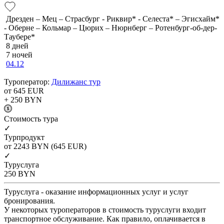
Дрезден – Мец – Страсбург - Риквир* - Селеста* – Эгисхайм*
- Оберне – Кольмар – Цюрих – Нюрнберг – Ротенбург-об-дер-
Таубере*
8 дней
7 ночей
04.12
Туроператор:
Дилижанс тур
от 645
EUR
+ 250
BYN
Cтоимость тура
✓
Турпродукт
от 2243
BYN
(645 EUR)
✓
Туруслуга
250
BYN
Туруслуга - оказание информационных услуг и услуг
бронирования.
У некоторых туроператоров в стоимость туруслуги входит
транспортное обслуживание. Как правило, оплачивается в