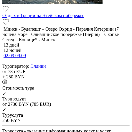
Отдых в Греции на Эгейском побережье
Минск - Будапешт – Озеро Охрид - Паралия Катерини (7
ночена море - Олимпийское побережье Пиерия) – Скопье –
Сегед – Кошице* - Минск
13 дней
12 ночей
02.09
09.09
Туроператор:
Элдиви
от 785
EUR
+ 250
BYN
Cтоимость тура
✓
Турпродукт
от 2730
BYN
(785 EUR)
✓
Туруслуга
250
BYN
Туруслуга - оказание информационных услуг и услуг