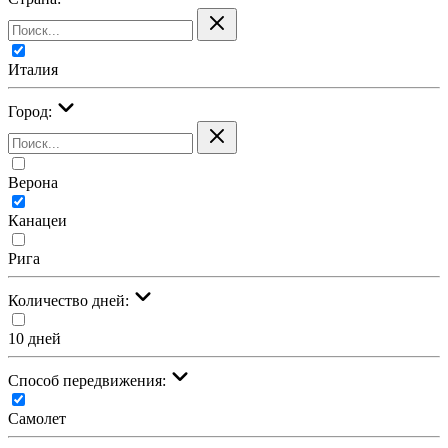
Италия
Город:
Верона
Канацеи
Рига
Количество дней:
10 дней
Cпособ передвижения:
Самолет