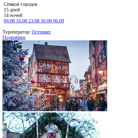
Сёмков городок
15 дней
14 ночей
09.08
16.08
23.08
30.08
06.09
Туроператор:
Остервег
Подробнее