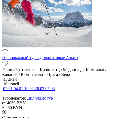
Горнолыжный тур в Доломитовые Альпы
Брно / Братислава – Кронплатц / Мадонна ди Кампильо /
Канацеи / Кампителло – Прага / Вена
11 дней
10 ночей
02.01
04.01
19.02
26.02
05.03
Туроператор:
Дилижанс тур
от 4069
BYN
+ 250
BYN
Cтоимость тура