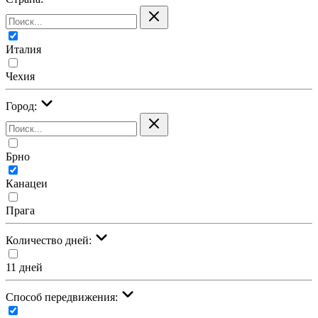
Италия
Чехия
Город:
Брно
Канацеи
Прага
Количество дней:
11 дней
Cпособ передвижения: