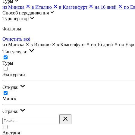
Туры
из Минска
в Италию
в Клагенфурт
на 16 дней
по Е
Cпособ передвижения
Туроператор
Фильтры
Очистить всё
из Минска
в Италию
в Клагенфурт
на 16 дней
по Евр
Тип услуги:
Туры
Экскурсии
Откуда:
Минск
Страна:
Австрия