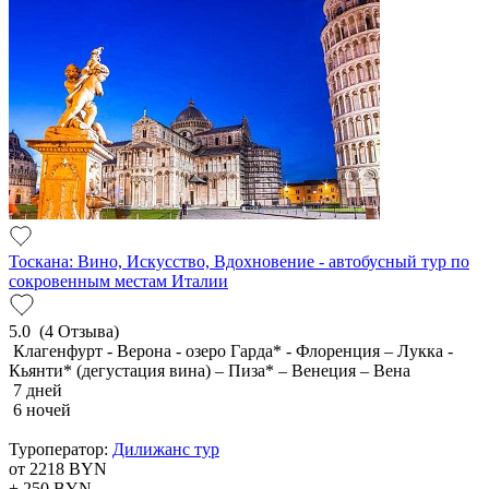
Тоскана: Вино, Искусство, Вдохновение - автобусный тур по
сокровенным местам Италии
5.0
(4 Отзыва)
Клагенфурт - Верона - озеро Гарда* - Флоренция – Лукка -
Кьянти* (дегустация вина) – Пиза* – Венеция – Вена
7 дней
6 ночей
Туроператор:
Дилижанс тур
от 2218
BYN
+ 250
BYN