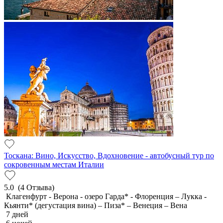
Тоскана: Вино, Искусство, Вдохновение - автобусный тур по
сокровенным местам Италии
5.0
(4 Отзыва)
Клагенфурт - Верона - озеро Гарда* - Флоренция – Лукка -
Кьянти* (дегустация вина) – Пиза* – Венеция – Вена
7 дней