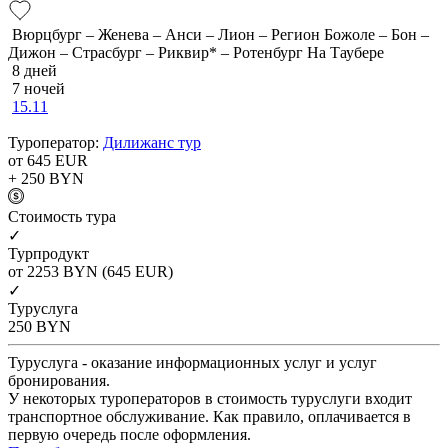
Вюрцбург – Женева – Анси – Лион – Регион Божоле – Бон –
Дижон – Страсбург – Риквир* – Ротенбург На Таубере
8 дней
7 ночей
15.11
Туроператор:
Дилижанс тур
от 645
EUR
+ 250
BYN
Cтоимость тура
✓
Турпродукт
от 2253
BYN
(645 EUR)
✓
Туруслуга
250
BYN
Туруслуга - оказание информационных услуг и услуг
бронирования.
У некоторых туроператоров в стоимость туруслуги входит
транспортное обслуживание. Как правило, оплачивается в
первую очередь после оформления.