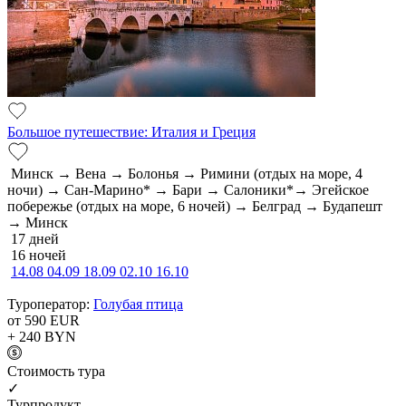
Большое путешествие: Италия и Греция
Минск → Вена → Болонья → Римини (отдых на море, 4
ночи) → Сан-Марино* → Бари → Салоники*→ Эгейское
побережье (отдых на море, 6 ночей) → Белград → Будапешт
→ Минск
17 дней
16 ночей
14.08
04.09
18.09
02.10
16.10
Туроператор:
Голубая птица
от 590
EUR
+ 240
BYN
Cтоимость тура
✓
Турпродукт