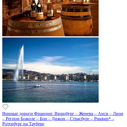
Винные дороги Франции: Вюрцбург – Женева – Анси – Лион
– Регион Божоле – Бон – Дижон – Страсбург – Риквир* –
Ротенбург на Таубере