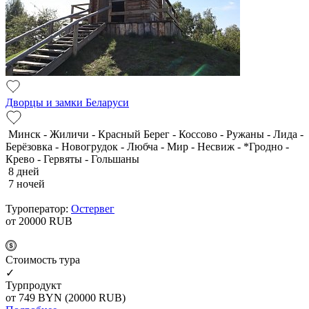
Дворцы и замки Беларуси
Минск - Жиличи - Красный Берег - Коссово - Ружаны - Лида -
Берёзовка - Новогрудок - Любча - Мир - Несвиж - *Гродно -
Крево - Гервяты - Гольшаны
8 дней
7 ночей
Туроператор:
Остервег
от 20000
RUB
Cтоимость тура
✓
Турпродукт
от 749
BYN
(20000 RUB)