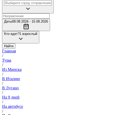
Даты
08.08.2026 - 15.08.2026
Кто едет?
1 взрослый
Найти
Главная
/
Туры
/
Из Минска
/
В Италию
/
В Лугано
/
На 9 дней
/
На автобусе
/