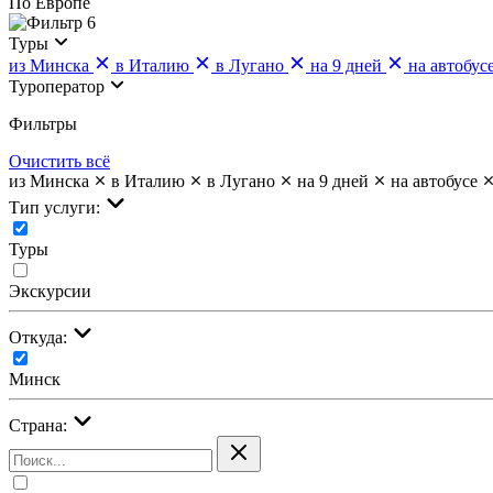
По Европе
6
Туры
из Минска
в Италию
в Лугано
на 9 дней
на автобус
Туроператор
Фильтры
Очистить всё
из Минска
в Италию
в Лугано
на 9 дней
на автобусе
Тип услуги:
Туры
Экскурсии
Откуда:
Минск
Страна: