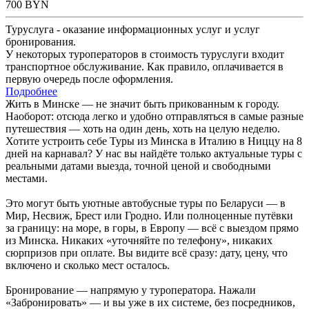
700
BYN
Туруслуга - оказание информационных услуг и услуг
бронирования.
У некоторых туроператоров в стоимость туруслуги входит
транспортное обслуживание. Как правило, оплачивается в
первую очередь после оформления.
Подробнее
Жить в Минске — не значит быть прикованным к городу.
Наоборот: отсюда легко и удобно отправляться в самые разные
путешествия — хоть на один день, хоть на целую неделю.
Хотите устроить себе Туры из Минска в Италию в Ниццу на 8
дней на карнавал? У нас вы найдёте только актуальные туры с
реальными датами выезда, точной ценой и свободными
местами.
Это могут быть уютные автобусные туры по Беларуси — в
Мир, Несвиж, Брест или Гродно. Или полноценные путёвки
за границу: на море, в горы, в Европу — всё с выездом прямо
из Минска. Никаких «уточняйте по телефону», никаких
сюрпризов при оплате. Вы видите всё сразу: дату, цену, что
включено и сколько мест осталось.
Бронирование — напрямую у туроператора. Нажали
«Забронировать» — и вы уже в их системе, без посредников,