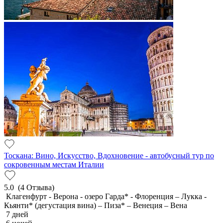
Тоскана: Вино, Искусство, Вдохновение - автобусный тур по
сокровенным местам Италии
5.0
(4 Отзыва)
Клагенфурт - Верона - озеро Гарда* - Флоренция – Лукка -
Кьянти* (дегустация вина) – Пиза* – Венеция – Вена
7 дней