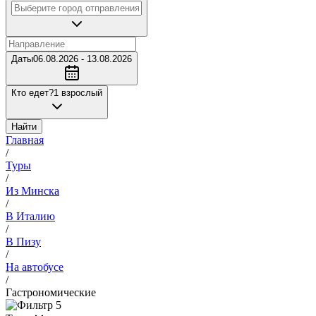
Даты
06.08.2026 - 13.08.2026
Кто едет?
1 взрослый
Найти
Главная
/
Туры
/
Из Минска
/
В Италию
/
В Пизу
/
На автобусе
/
Гастрономические
5