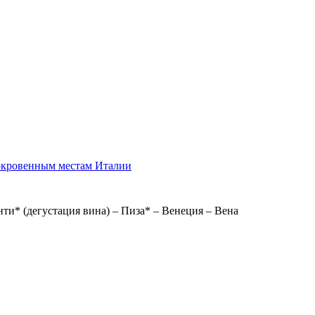
сокровенным местам Италии
нти* (дегустация вина) – Пиза* – Венеция – Вена