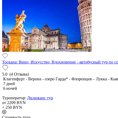
Тоскана: Вино, Искусство, Вдохновение - автобусный тур по 
5.0
(4 Отзыва)
Клагенфурт - Верона - озеро Гарда* - Флоренция – Лукка - Кья
7 дней
6 ночей
Туроператор:
Дилижанс тур
от 2209
BYN
+ 250
BYN
Cтоимость тура