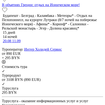
В объятиях Греции: отдых на Ионическом море!
Будапешт - Белград - Каламбака - Метеоры* - Отдых на
Пелопоннесе, на курорте Лутраки (8/7 ночей на побережье
Ионического моря) - Афины* - Коринф* - Салоники -
Рильский монастырь - Эгер - Долина красавиц*
15 дней
14 ночей
20.08
11.09
Туроператор:
Интер Холидей Сервис
от 890
EUR
+ 295
BYN
Cтоимость тура
✓
Турпродукт
от 3108
BYN
(890 EUR)
✓
Туруслуга
295
BYN
Туруслуга - оказание информационных услуг и услуг