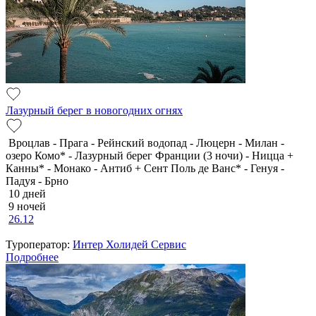
Лазурный берег в новогодних огнях
Вроцлав - Прага - Рейнский водопад - Люцерн - Милан -
озеро Комо* - Лазурный берег Франции (3 ночи) - Ницца +
Канны* - Монако - Антиб + Сент Поль де Ванс* - Генуя -
Падуя - Брно
10 дней
9 ночей
26.12
Туроператор:
Интер Холидей Сервис
Подробнее