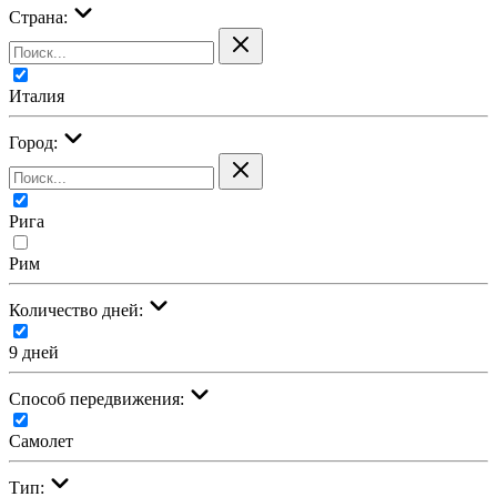
Страна:
Италия
Город:
Рига
Рим
Количество дней:
9 дней
Cпособ передвижения:
Самолет
Тип: