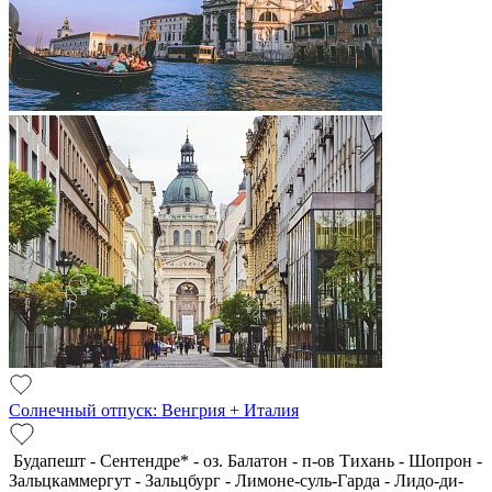
Солнечный отпуск: Венгрия + Италия
Будапешт - Сентендре* - оз. Балатон - п-ов Тихань - Шопрон -
Зальцкаммергут - Зальцбург - Лимоне-суль-Гарда - Лидо-ди-