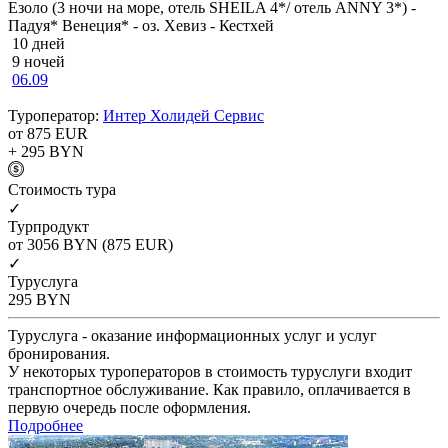
Езоло (3 ночи на море, отель SHEILA 4*/ отель ANNY 3*) -
Падуя* Венеция* - оз. Хевиз - Кестхей
10 дней
9 ночей
06.09
Туроператор:
Интер Холидей Сервис
от 875
EUR
+ 295
BYN
Cтоимость тура
✓
Турпродукт
от 3056
BYN
(875 EUR)
✓
Туруслуга
295
BYN
Туруслуга - оказание информационных услуг и услуг
бронирования.
У некоторых туроператоров в стоимость туруслуги входит
транспортное обслуживание. Как правило, оплачивается в
первую очередь после оформления.
Подробнее