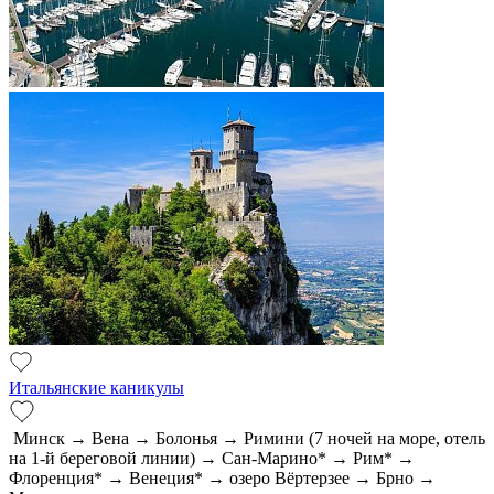
Итальянские каникулы
Минск → Вена → Болонья → Римини (7 ночей на море, отель
на 1-й береговой линии) → Сан-Марино* → Рим* →
Флоренция* → Венеция* → озеро Вёртерзее → Брно →