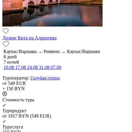
Дольче Вита на Адриатике
Каунас/Варшава → Римини → Каунас/Варшава
8 дней
7 ночей
10.08
17.08
24.08
31.08
07.09
Туроператор:
Голубая птица
от 549
EUR
+ 150
BYN
Cтоимость тура
✓
Турпродукт
от 1917
BYN
(549 EUR)
✓
Туруслуга