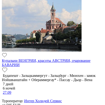
Купальни ВЕНГРИИ, красоты АВСТРИИ, очарование
БАВАРИИ
Будапешт - Зальцкаммергут - Зальцбург - Мюнхен - замок
Нойшванштайн + Обераммергау* - Пассау - Дьор - Вена
7 дней
6 ночей
27.09
Туроператор:
Интер Холидей Сервис